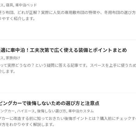
ース
,
寝具
,
車中泊ベッド
使う布団、どれが正解？実際に人気の専用敷布団の特徴や、冬用布団の選び方
りやすく紹介します。
快適に車中泊！工夫次第で広く使える装備とポイントまとめ
ース
,
家族向け
泊って実際どうなの？という疑問に答える記事です。スペースを上手に使うた
介します。
ピングカーで後悔しないための選び方と注意点
ピングカー
,
ハイエース
,
後悔しない選び方
,
車中泊カスタム
グカーに改造する前に知っておきたい後悔ポイントとは？購入前にチェックす
び方をわかりやすく解説します。