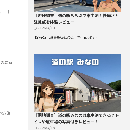
、ニト
【現地調査】道の駅ちちぶで車中泊！快適さと
注意点を体験レビュー
2026/4/18
DriveCamp編集長の旅コラム
車中泊スポット
めの装備
べき注
【現地調査】道の駅みなのは車中泊できる？ト
イレや駐車場の写真付きレビュー！
2026/4/18