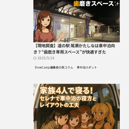
【現地調査】道の駅 尾瀬かたしなは車中泊向
き？“歯磨き専用スペース”が快適すぎた
2025/5/16
DriveCamp編集長の旅コラム
車中泊スポット