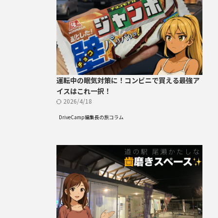
運転中の眠気対策に！コンビニで買える最強ア
イスはこれ一択！
2026/4/18
DriveCamp編集長の旅コラム